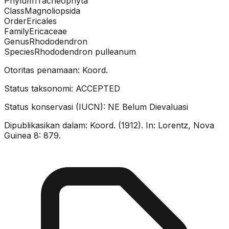
Phylum
Tracheophyta
Class
Magnoliopsida
Order
Ericales
Family
Ericaceae
Genus
Rhododendron
Species
Rhododendron pulleanum
Otoritas penamaan:
Koord.
Status taksonomi:
ACCEPTED
Status konservasi (IUCN):
NE
Belum Dievaluasi
Dipublikasikan dalam:
Koord. (1912). In: Lorentz, Nova
Guinea 8: 879.