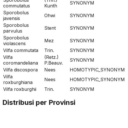
SYNONYM
commutatus
Kunth
Sporobolus
Ohwi
SYNONYM
javensis
Sporobolus
Stent
SYNONYM
parvulus
Sporobolus
Mez
SYNONYM
violascens
Vilfa commutata
Trin.
SYNONYM
Vilfa
(Retz.)
SYNONYM
coromandeliana
P.Beauv.
Vilfa discospora
Nees
HOMOTYPIC_SYNONYM
Vilfa
Nees
HOMOTYPIC_SYNONYM
roxburghiana
Vilfa roxburghii
Trin.
SYNONYM
Distribusi per Provinsi