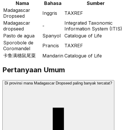
Nama
Bahasa
Sumber
Madagascar
Inggris
TAXREF
Dropseed
Madagascar
Integrated Taxonomic
-
dropseed
Information System (ITIS)
Pasto de agua
Spanyol
Catalogue of Life
Sporobole de
Prancis
TAXREF
Coromandel
卡鲁满穗鼠尾粟
Mandarin
Catalogue of Life
Pertanyaan Umum
Di provinsi mana Madagascar Dropseed paling banyak tercatat?