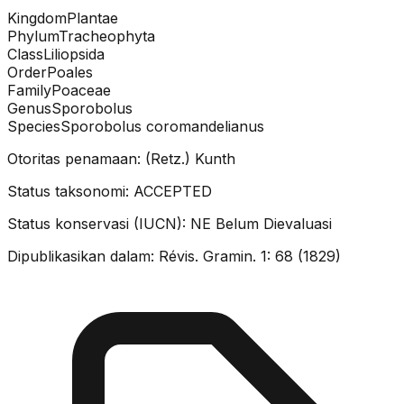
Kingdom
Plantae
Phylum
Tracheophyta
Class
Liliopsida
Order
Poales
Family
Poaceae
Genus
Sporobolus
Species
Sporobolus coromandelianus
Otoritas penamaan:
(Retz.) Kunth
Status taksonomi:
ACCEPTED
Status konservasi (IUCN):
NE
Belum Dievaluasi
Dipublikasikan dalam:
Révis. Gramin. 1: 68 (1829)