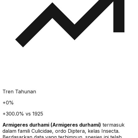
Tren Tahunan
+
0
%
+300.0% vs 1925
Armigeres durhami
(
Armigeres durhami
)
termasuk
dalam famili Culicidae
, ordo Diptera
, kelas Insecta
.
Berdasarkan data yang terhimpun, spesies ini telah