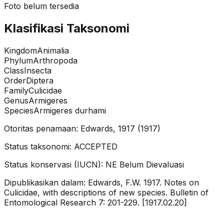
Foto belum tersedia
Klasifikasi Taksonomi
Kingdom
Animalia
Phylum
Arthropoda
Class
Insecta
Order
Diptera
Family
Culicidae
Genus
Armigeres
Species
Armigeres durhami
Otoritas penamaan:
Edwards, 1917
(
1917
)
Status taksonomi:
ACCEPTED
Status konservasi (IUCN):
NE
Belum Dievaluasi
Dipublikasikan dalam:
Edwards, F.W. 1917. Notes on
Culicidae, with descriptions of new species. Bulletin of
Entomological Research 7: 201-229. [1917.02.20]