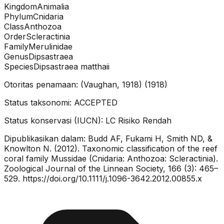
Kingdom
Animalia
Phylum
Cnidaria
Class
Anthozoa
Order
Scleractinia
Family
Merulinidae
Genus
Dipsastraea
Species
Dipsastraea matthaii
Otoritas penamaan:
(Vaughan, 1918)
(
1918
)
Status taksonomi:
ACCEPTED
Status konservasi (IUCN):
LC
Risiko Rendah
Dipublikasikan dalam:
Budd AF, Fukami H, Smith ND, &
Knowlton N. (2012). Taxonomic classification of the reef
coral family Mussidae (Cnidaria: Anthozoa: Scleractinia).
Zoological Journal of the Linnean Society, 166 (3): 465–
529. https://doi.org/10.1111/j.1096-3642.2012.00855.x