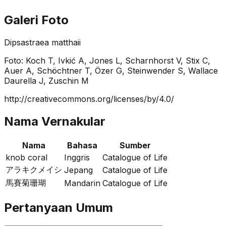
Galeri Foto
Dipsastraea matthaii
Foto:
Koch T, Ivkić A, Jones L, Scharnhorst V, Stix C,
Auer A, Schöchtner T, Özer G, Steinwender S, Wallace
Daurella J, Zuschin M
http://creativecommons.org/licenses/by/4.0/
Nama Vernakular
Nama
Bahasa
Sumber
knob coral
Inggris
Catalogue of Life
アラキクメイシ
Jepang
Catalogue of Life
馬賽菊珊瑚
Mandarin
Catalogue of Life
Pertanyaan Umum