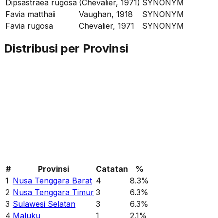
Dipsastraea rugosa
(Chevalier, 1971)
SYNONYM
Favia matthaii
Vaughan, 1918
SYNONYM
Favia rugosa
Chevalier, 1971
SYNONYM
Distribusi per Provinsi
#
Provinsi
Catatan
%
1
Nusa Tenggara Barat
4
8.3
%
2
Nusa Tenggara Timur
3
6.3
%
3
Sulawesi Selatan
3
6.3
%
4
Maluku
1
2.1
%