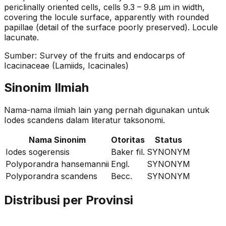
periclinally oriented cells, cells 9.3 – 9.8 µm in width,
covering the locule surface, apparently with rounded
papillae (detail of the surface poorly preserved). Locule
lacunate.
Sumber:
Survey of the fruits and endocarps of
Icacinaceae (Lamiids, Icacinales)
Sinonim Ilmiah
Nama-nama ilmiah lain yang pernah digunakan untuk
Iodes scandens
dalam literatur taksonomi.
Nama Sinonim
Otoritas
Status
Iodes sogerensis
Baker fil.
SYNONYM
Polyporandra hansemannii
Engl.
SYNONYM
Polyporandra scandens
Becc.
SYNONYM
Distribusi per Provinsi