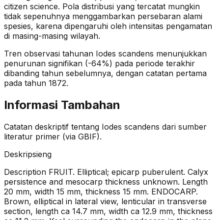
citizen science. Pola distribusi yang tercatat mungkin
tidak sepenuhnya menggambarkan persebaran alami
spesies, karena dipengaruhi oleh intensitas pengamatan
di masing-masing wilayah.
Tren observasi tahunan
Iodes scandens
menunjukkan
penurunan signifikan (-64%)
pada periode terakhir
dibanding tahun sebelumnya
, dengan catatan pertama
pada tahun 1872
.
Informasi Tambahan
Catatan deskriptif tentang
Iodes scandens
dari sumber
literatur primer (via GBIF).
Deskripsi
eng
Description FRUIT. Elliptical; epicarp puberulent. Calyx
persistence and mesocarp thickness unknown. Length
20 mm, width 15 mm, thickness 15 mm. ENDOCARP.
Brown, elliptical in lateral view, lenticular in transverse
section, length ca 14.7 mm, width ca 12.9 mm, thickness