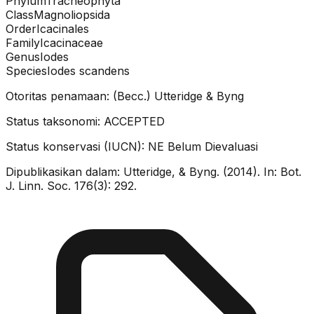
Phylum
Tracheophyta
Class
Magnoliopsida
Order
Icacinales
Family
Icacinaceae
Genus
Iodes
Species
Iodes scandens
Otoritas penamaan:
(Becc.) Utteridge & Byng
Status taksonomi:
ACCEPTED
Status konservasi (IUCN):
NE
Belum Dievaluasi
Dipublikasikan dalam:
Utteridge, & Byng. (2014). In: Bot.
J. Linn. Soc. 176(3): 292.