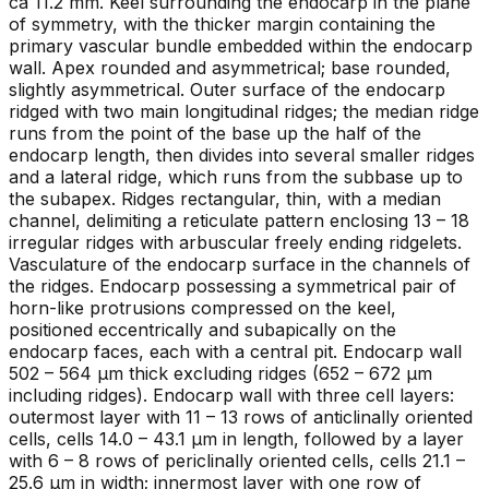
ca 11.2 mm. Keel surrounding the endocarp in the plane
of symmetry, with the thicker margin containing the
primary vascular bundle embedded within the endocarp
wall. Apex rounded and asymmetrical; base rounded,
slightly asymmetrical. Outer surface of the endocarp
ridged with two main longitudinal ridges; the median ridge
runs from the point of the base up the half of the
endocarp length, then divides into several smaller ridges
and a lateral ridge, which runs from the subbase up to
the subapex. Ridges rectangular, thin, with a median
channel, delimiting a reticulate pattern enclosing 13 – 18
irregular ridges with arbuscular freely ending ridgelets.
Vasculature of the endocarp surface in the channels of
the ridges. Endocarp possessing a symmetrical pair of
horn-like protrusions compressed on the keel,
positioned eccentrically and subapically on the
endocarp faces, each with a central pit. Endocarp wall
502 – 564 µm thick excluding ridges (652 – 672 µm
including ridges). Endocarp wall with three cell layers:
outermost layer with 11 – 13 rows of anticlinally oriented
cells, cells 14.0 – 43.1 µm in length, followed by a layer
with 6 – 8 rows of periclinally oriented cells, cells 21.1 –
25.6 µm in width; innermost layer with one row of