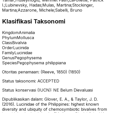
I.;Lubinevsky, Hadas;Mulas, Martina;Stockinger,
Martina;Azzarone, Michele;Sabelli, Bruno
Klasifikasi Taksonomi
Kingdom
Animalia
Phylum
Mollusca
Class
Bivalvia
Order
Lucinida
Family
Lucinidae
Genus
Pegophysema
Species
Pegophysema philippiana
Otoritas penamaan:
(Reeve, 1850)
(
1850
)
Status taksonomi:
ACCEPTED
Status konservasi (IUCN):
NE
Belum Dievaluasi
Dipublikasikan dalam:
Glover, E. A., & Taylor, J. D.
(2016). Lucinidae of the Philippines: highest known
diversity and ubiquity of chemosymbiotic bivalves from