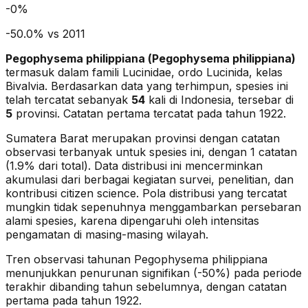
-
0
%
-50.0% vs 2011
Pegophysema philippiana
(
Pegophysema philippiana
)
termasuk dalam famili Lucinidae
, ordo Lucinida
, kelas
Bivalvia
. Berdasarkan data yang terhimpun, spesies ini
telah tercatat sebanyak
54
kali di Indonesia, tersebar di
5
provinsi.
Catatan pertama tercatat pada tahun 1922.
Sumatera Barat merupakan provinsi dengan catatan
observasi terbanyak untuk spesies ini, dengan 1 catatan
(1.9% dari total).
Data distribusi ini mencerminkan
akumulasi dari berbagai kegiatan survei, penelitian, dan
kontribusi citizen science. Pola distribusi yang tercatat
mungkin tidak sepenuhnya menggambarkan persebaran
alami spesies, karena dipengaruhi oleh intensitas
pengamatan di masing-masing wilayah.
Tren observasi tahunan
Pegophysema philippiana
menunjukkan penurunan signifikan (-50%)
pada periode
terakhir dibanding tahun sebelumnya
, dengan catatan
pertama pada tahun 1922
.