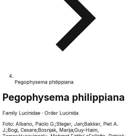
Pegophysema philippiana
Pegophysema philippiana
Family
Lucinidae
· Order
Lucinida
Foto:
Albano, Paolo G.;Steger, Jan;Bakker, Piet A.
J.;Bogi, Cesare;Bosnjak, Marija;Guy-Haim,
Tamar;Huseyinoglu, Mehmet Fatih;LaFollette, Patrick