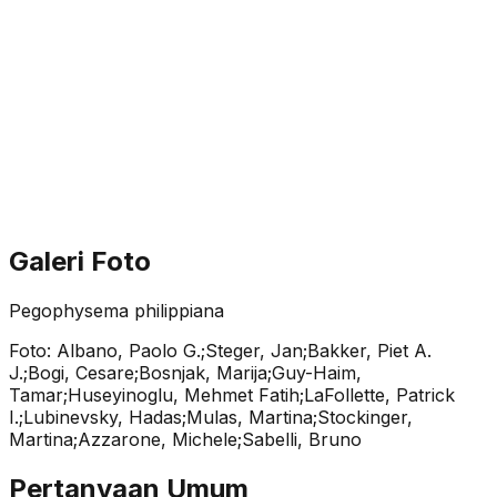
Galeri Foto
Pegophysema philippiana
Foto:
Albano, Paolo G.;Steger, Jan;Bakker, Piet A.
J.;Bogi, Cesare;Bosnjak, Marija;Guy-Haim,
Tamar;Huseyinoglu, Mehmet Fatih;LaFollette, Patrick
I.;Lubinevsky, Hadas;Mulas, Martina;Stockinger,
Martina;Azzarone, Michele;Sabelli, Bruno
Pertanyaan Umum