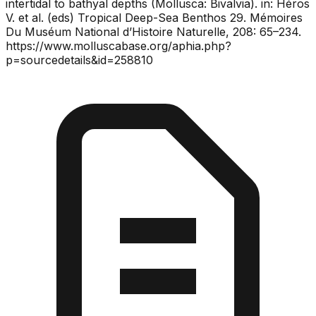
intertidal to bathyal depths (Mollusca: Bivalvia). in: Héros
V. et al. (eds) Tropical Deep-Sea Benthos 29. Mémoires
Du Muséum National d’Histoire Naturelle, 208: 65–234.
https://www.molluscabase.org/aphia.php?
p=sourcedetails&id=258810