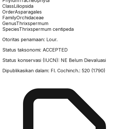
Phylum
Tracheophyta
Class
Liliopsida
Order
Asparagales
Family
Orchidaceae
Genus
Thrixspermum
Species
Thrixspermum centipeda
Otoritas penamaan:
Lour.
Status taksonomi:
ACCEPTED
Status konservasi (IUCN):
NE
Belum Dievaluasi
Dipublikasikan dalam:
Fl. Cochinch.: 520 (1790)