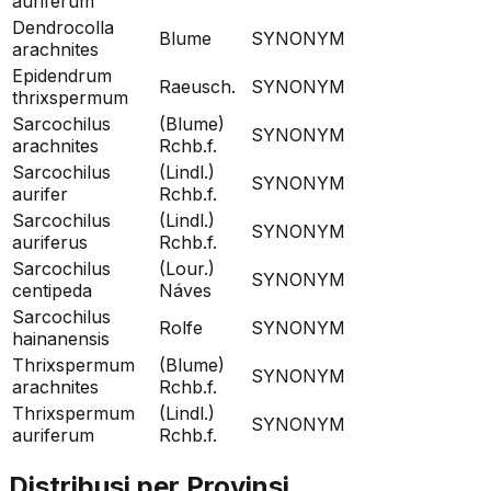
auriferum
Dendrocolla
Blume
SYNONYM
arachnites
Epidendrum
Raeusch.
SYNONYM
thrixspermum
Sarcochilus
(Blume)
SYNONYM
arachnites
Rchb.f.
Sarcochilus
(Lindl.)
SYNONYM
aurifer
Rchb.f.
Sarcochilus
(Lindl.)
SYNONYM
auriferus
Rchb.f.
Sarcochilus
(Lour.)
SYNONYM
centipeda
Náves
Sarcochilus
Rolfe
SYNONYM
hainanensis
Thrixspermum
(Blume)
SYNONYM
arachnites
Rchb.f.
Thrixspermum
(Lindl.)
SYNONYM
auriferum
Rchb.f.
Distribusi per Provinsi