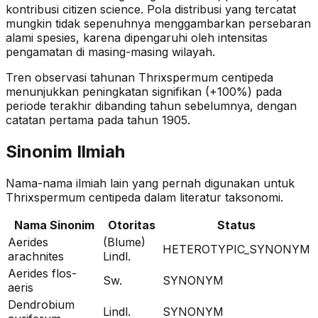
kontribusi citizen science. Pola distribusi yang tercatat
mungkin tidak sepenuhnya menggambarkan persebaran
alami spesies, karena dipengaruhi oleh intensitas
pengamatan di masing-masing wilayah.
Tren observasi tahunan
Thrixspermum centipeda
menunjukkan peningkatan signifikan (+100%)
pada
periode terakhir dibanding tahun sebelumnya
, dengan
catatan pertama pada tahun 1905
.
Sinonim Ilmiah
Nama-nama ilmiah lain yang pernah digunakan untuk
Thrixspermum centipeda
dalam literatur taksonomi.
Nama Sinonim
Otoritas
Status
Aerides
(Blume)
HETEROTYPIC_SYNONYM
arachnites
Lindl.
Aerides flos-
Sw.
SYNONYM
aeris
Dendrobium
Lindl.
SYNONYM