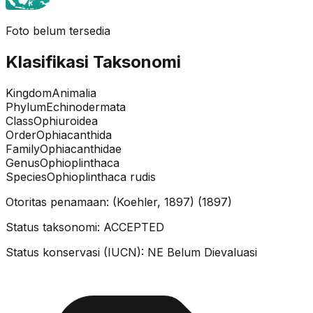
Foto belum tersedia
Klasifikasi Taksonomi
Kingdom
Animalia
Phylum
Echinodermata
Class
Ophiuroidea
Order
Ophiacanthida
Family
Ophiacanthidae
Genus
Ophioplinthaca
Species
Ophioplinthaca rudis
Otoritas penamaan:
(Koehler, 1897)
(
1897
)
Status taksonomi:
ACCEPTED
Status konservasi (IUCN):
NE
Belum Dievaluasi